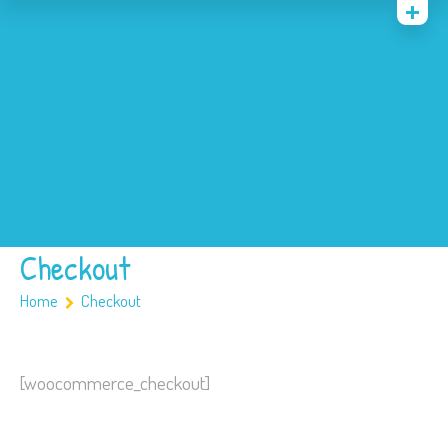
Quienes somos
Archivos
Multimedia
Familia
Covid 19
Ubicación
Checkout
Home
Checkout
[woocommerce_checkout]