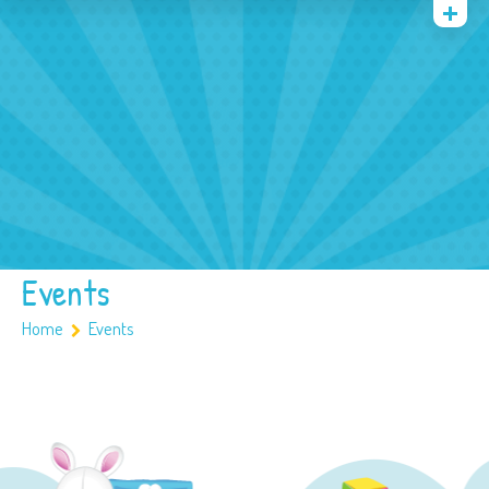
Quienes somos
Archivos
Multimedia
Familia
Covid 19
Ubicación
Events
Home
Events