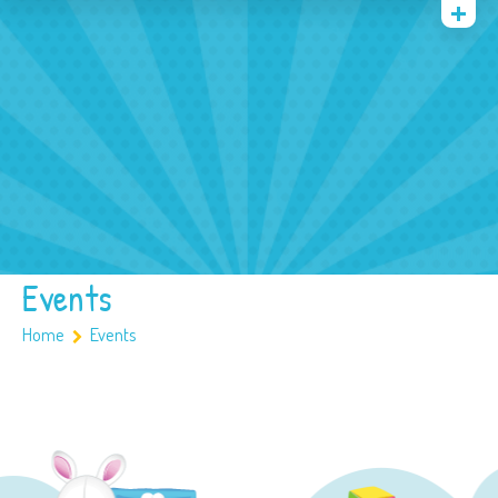
Quienes somos
Archivos
Multimedia
Familia
Covid 19
Ubicación
Events
Home
Events