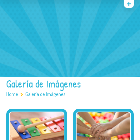
Quienes somos
Archivos
Multimedia
Familia
Covid 19
Ubicación
Galería de Imágenes
Home
Galería de Imágenes