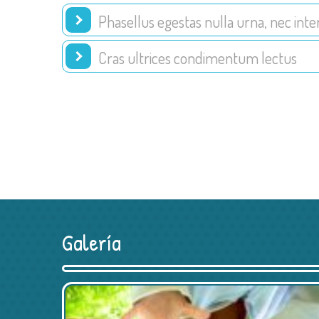
Phasellus egestas nulla urna, nec int
Cras ultrices condimentum lectus
Galería