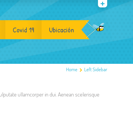
Covid 19
Ubicación
Home
Left Sidebar
 vulputate ullamcorper in dui. Aenean scelerisque