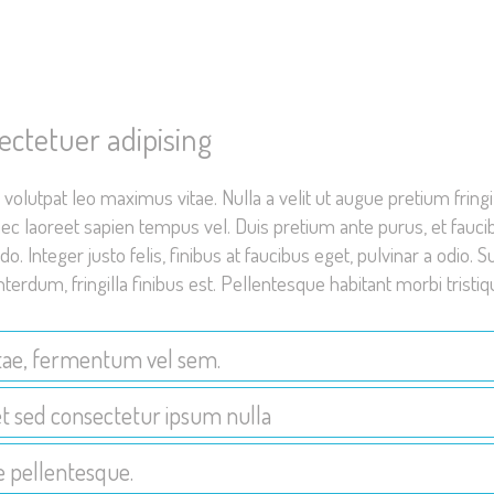
ectetuer adipising
 volutpat leo maximus vitae. Nulla a velit ut augue pretium fringi
c laoreet sapien tempus vel. Duis pretium ante purus, et faucib
 Integer justo felis, finibus at faucibus eget, pulvinar a odio. S
interdum, fringilla finibus est. Pellentesque habitant morbi tri
 vitae, fermentum vel sem.
uet sed consectetur ipsum nulla
ue pellentesque.