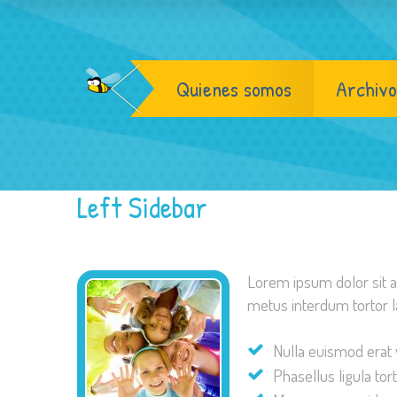
Quienes somos
Archivo
Left Sidebar
Lorem ipsum dolor sit am
metus interdum tortor l
Nulla euismod erat 
Phasellus ligula tort