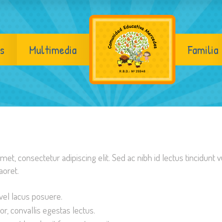
s
Multimedia
Familia
et, consectetur adipiscing elit. Sed ac nibh id lectus tincidunt
aoret.
vel lacus posuere.
or, convallis egestas lectus.