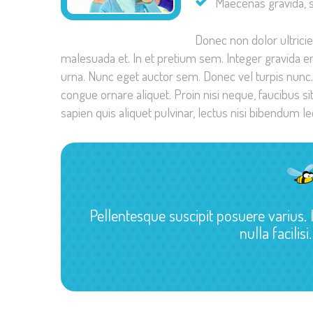
Maecenas gravida, s
Donec non dolor ultricie
malesuada et. In et pretium sem. Integer gravida eni
urna. Nunc eget auctor sem. Donec vel turpis nunc.
congue ornare aliquet. Proin nisi neque, faucibus s
sapien quis aliquet pulvinar, lectus nisi bibendum l
Pellentesque suscipit posuere varius. 
nulla facilis