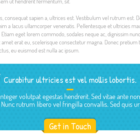
em ut hendrerit fermentum, sit.
s, consequat sapien a, ultrices est. Vestibulum vel rutrum est.
m a lacus ullamcorper venenatis. Pellentesque et ultricies mauri
 Etiam eget lorem commodo, sodales neque ac, dignissim nunc. C
it amet erat eu, scelerisque consectetur magna. Donec pretium to
ectus, eu euismod est nulla ac ipsum.
Curabitur ultricies est vel mollis lobortis.
Integer volutpat egestas hendrerit. Sed vitae ante no
i. Nunc rutrum libero vel fringilla convallis. Sed quis u
Get in Touch