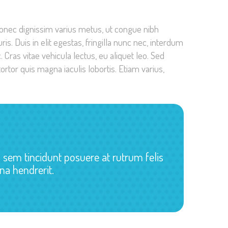
 Donec dignissim varius metus, ut congue nibh
s. Duis in elit egestas, fringilla nunc nec, interdum
ras vitae vehicula lectus, eu aliquet leo. Sed
rtor quis magna iaculis lobortis. Etiam varius,
n sem tincidunt posuere at rutrum felis
rna hendrerit.