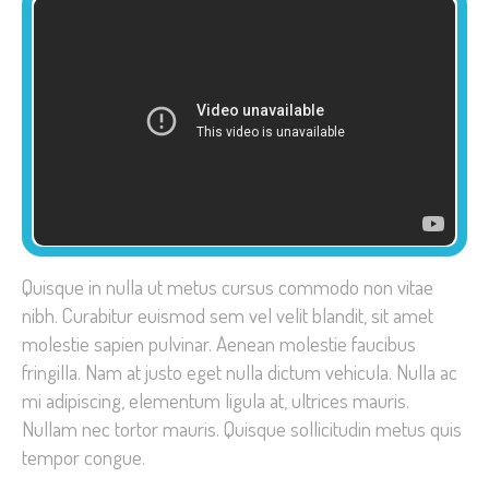
Quisque in nulla ut metus cursus commodo non vitae
nibh. Curabitur euismod sem vel velit blandit, sit amet
molestie sapien pulvinar. Aenean molestie faucibus
fringilla. Nam at justo eget nulla dictum vehicula. Nulla ac
mi adipiscing, elementum ligula at, ultrices mauris.
Nullam nec tortor mauris. Quisque sollicitudin metus quis
tempor congue.