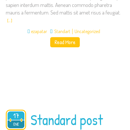
sapien interdum mattis. Aenean commodo pharetra
mauris a fermentum. Sed mattis sit amet risus a feugiat.
[…]
ezapatar
Standart
Uncategorized
Read More
Standard post
17
2015
ENE