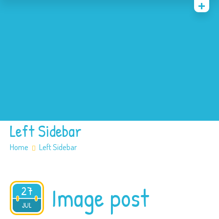
Quienes somos
Archivos
Multimedia
Familia
Covid 19
Ubicación
Left Sidebar
Home
Left Sidebar
Image post
27
2015
JUL