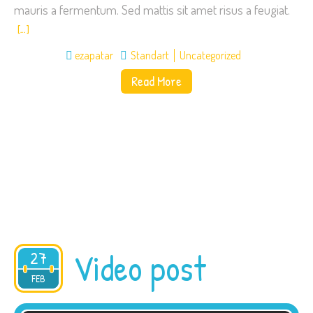
mauris a fermentum. Sed mattis sit amet risus a feugiat.
[…]
ezapatar
Standart
Uncategorized
Read More
Video post
27
2015
FEB