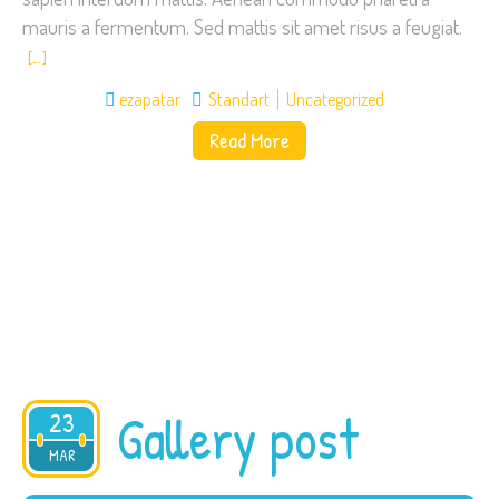
mauris a fermentum. Sed mattis sit amet risus a feugiat.
[…]
ezapatar
Standart
Uncategorized
Read More
Gallery post
23
2015
MAR