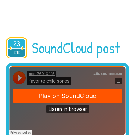
SoundCloud post
23
2015
ENE