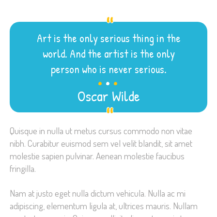
Art is the only serious thing in the
world. And the artist is the only
.
.
.
person who is never serious.
Oscar Wilde
Quisque in nulla ut metus cursus commodo non vitae
nibh. Curabitur euismod sem vel velit blandit, sit amet
molestie sapien pulvinar. Aenean molestie faucibus
fringilla.
Nam at justo eget nulla dictum vehicula. Nulla ac mi
adipiscing, elementum ligula at, ultrices mauris. Nullam