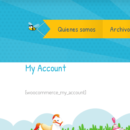
Quienes somos
Archivo
My Account
[woocommerce_my_account]