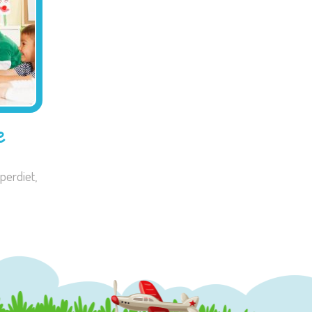
e
perdiet,