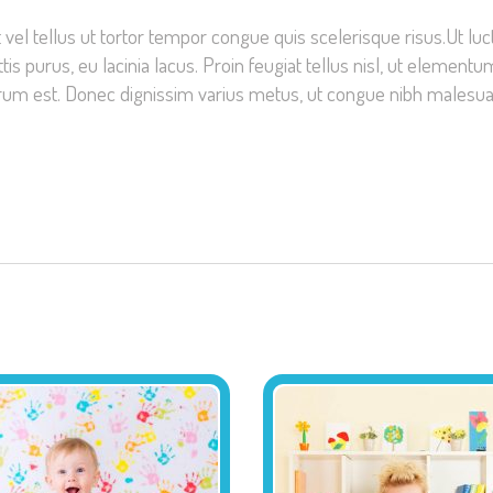
el tellus ut tortor tempor congue quis scelerisque risus.Ut luctus
tis purus, eu lacinia lacus. Proin feugiat tellus nisl, ut element
utrum est. Donec dignissim varius metus, ut congue nibh malesua