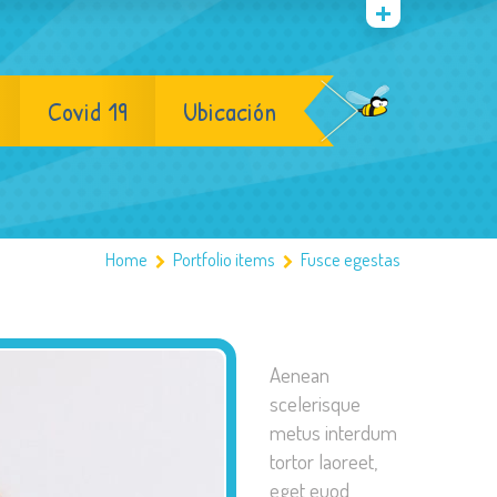
Covid 19
Ubicación
Home
Portfolio items
Fusce egestas
Aenean
scelerisque
metus interdum
tortor laoreet,
eget euod