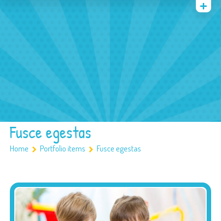
Quienes somos
Archivos
Multimedia
Familia
Covid 19
Ubicación
Fusce egestas
Home
Portfolio items
Fusce egestas