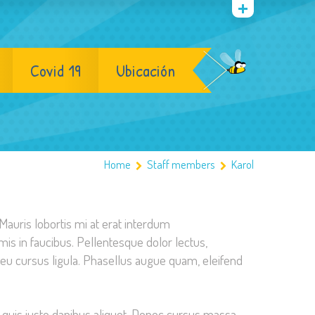
Covid 19
Ubicación
Home
Staff members
Karol
. Mauris lobortis mi at erat interdum
is in faucibus. Pellentesque dolor lectus,
 eu cursus ligula. Phasellus augue quam, eleifend
 quis justo dapibus aliquet. Donec cursus massa