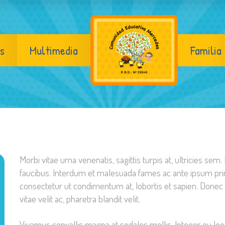
s
Multimedia
Familia
Morbi vitae urna venenatis, sagittis turpis at, ultricies sem
faucibus. Interdum et malesuada fames ac ante ipsum prim
consectetur ut condimentum at, lobortis et sapien. Donec
vitae velit ac, pharetra blandit velit.
Vivamus convallis magna at sodales mollis. Integer eu leo