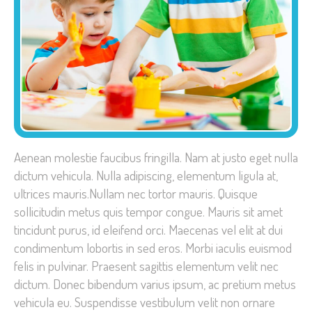
Aenean molestie faucibus fringilla. Nam at justo eget nulla
dictum vehicula. Nulla adipiscing,
elementum ligula at,
ultrices mauris.Nullam nec tortor mauris. Quisque
sollicitudin metus quis tempor congue. Mauris sit amet
tincidunt purus, id eleifend orci. Maecenas vel elit at dui
condimentum lobortis in sed eros. Morbi iaculis euismod
felis in pulvinar. Praesent sagittis elementum velit nec
dictum. Donec bibendum varius ipsum, ac pretium metus
vehicula eu. Suspendisse vestibulum velit non ornare